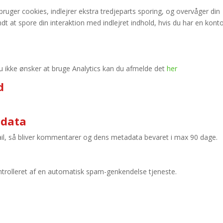
uger cookies, indlejrer ekstra tredjeparts sporing, og overvåger din
ndt at spore din interaktion med indlejret indhold, hvis du har en kont
 du ikke ønsker at bruge Analytics kan du afmelde det
her
d
 data
ail, så bliver kommentarer og dens metadata bevaret i max 90 dage.
trolleret af en automatisk spam-genkendelse tjeneste.