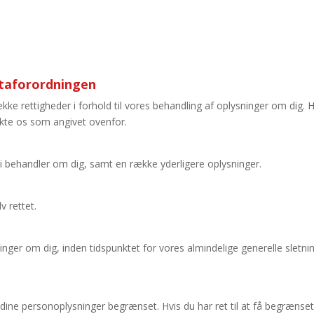
ataforordningen
ke rettigheder i forhold til vores behandling af oplysninger om dig. H
takte os som angivet ovenfor.
m vi behandler om dig, samt en række yderligere oplysninger.
v rettet.
ysninger om dig, inden tidspunktet for vores almindelige generelle sletni
af dine personoplysninger begrænset. Hvis du har ret til at få begrænse