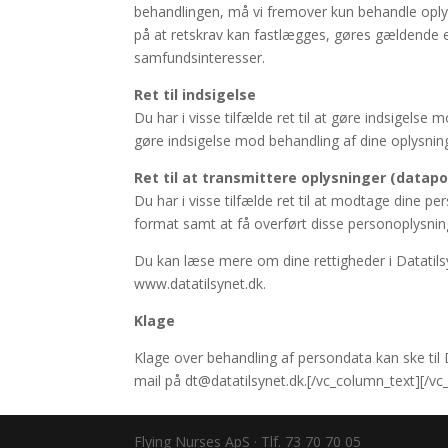
behandlingen, må vi fremover kun behandle oplys
på at retskrav kan fastlægges, gøres gældende ell
samfundsinteresser.
Ret til indsigelse
Du har i visse tilfælde ret til at gøre indsigels
gøre indsigelse mod behandling af dine oplysning
Ret til at transmittere oplysninger (datapo
Du har i visse tilfælde ret til at modtage dine p
format samt at få overført disse personoplysning
Du kan læse mere om dine rettigheder i Datatils
www.datatilsynet.dk.
Klage
Klage over behandling af persondata kan ske til 
mail på dt@datatilsynet.dk.[/vc_column_text][/v
Flying Nurses ApS · Tlf. 73 70 70 05