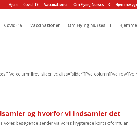
Hjem
Covid-19
Vaccinationer
Om Flying Nurses
Hjemmesyge
Covid-19
Vaccinationer
Om Flying Nurses
Hjemmes
s”][vc_column][rev_slider_vc alias=”slider”][/vc_column][/vc_row][vc
ndsamler og hvorfor vi indsamler det
ata vores besøgende sender via vores krypterede kontaktformular.