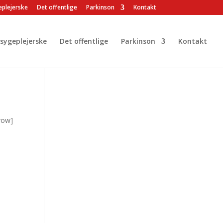
plejerske
Det offentlige
Parkinson
Kontakt
ygeplejerske
Det offentlige
Parkinson
Kontakt
_row]