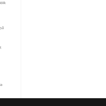
blik
gså
rt
ia