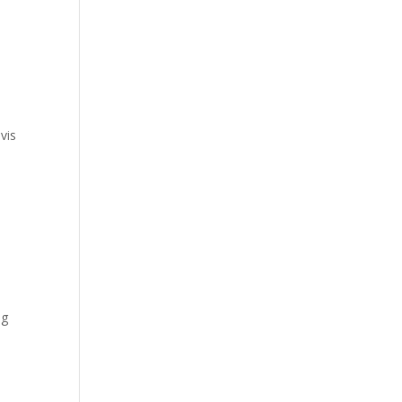
vis
ng
t