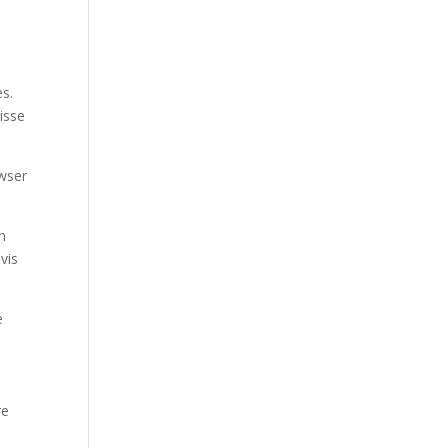
s.
isse
owser
n
vis
e
re