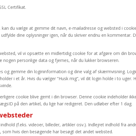
SSL Certifikat.
 kan du vælge at gemme dit navn, e-mailadresse og websted i cookie
l udfylde dine oplysninger igen, når du skriver endnu en kommentar. D
websted, vil vi opsætte en midlertidig cookie for at afgøre om din br
e nogen personlige data og fjernes, når du lukker browseren.
ies og gemme din logininformation og dine valg af skærmvisning. Logi
der i et år. Hvis du vælger “Husk mig”, vil dit login holde i to uger. H
svinde.
 yderligere cookie blive gemt i din browser. Denne cookie indeholder ikk
ægsID på den artikel, du lige har redigeret. Den udløber efter 1 dag.
 websteder
dhold (f.eks. videoer, billeder, artikler osv.). Indlejret indhold fra and
, som hvis den besøgende har besøgt det andet websted.