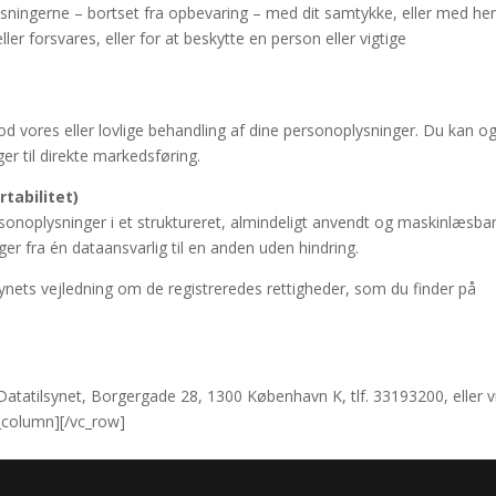
ningerne – bortset fra opbevaring – med dit samtykke, eller med hen
er forsvares, eller for at beskytte en person eller vigtige
e mod vores eller lovlige behandling af dine personoplysninger. Du kan o
er til direkte markedsføring.
rtabilitet)
ersonoplysninger i et struktureret, almindeligt anvendt og maskinlæsba
er fra én dataansvarlig til en anden uden hindring.
ynets vejledning om de registreredes rettigheder, som du finder på
Datatilsynet, Borgergade 28, 1300 København K, tlf. 33193200, eller v
c_column][/vc_row]